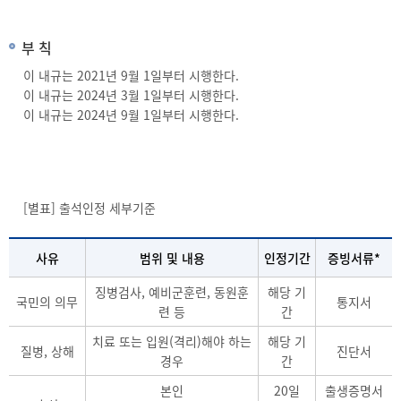
부 칙
이 내규는 2021년 9월 1일부터 시행한다.
이 내규는 2024년 3월 1일부터 시행한다.
이 내규는 2024년 9월 1일부터 시행한다.
[별표] 출석인정 세부기준
사유
범위 및 내용
인정기간
증빙서류*
징병검사, 예비군훈련, 동원훈
해당 기
국민의 의무
통지서
련 등
간
치료 또는 입원(격리)해야 하는
해당 기
질병, 상해
진단서
경우
간
본인
20일
출생증명서