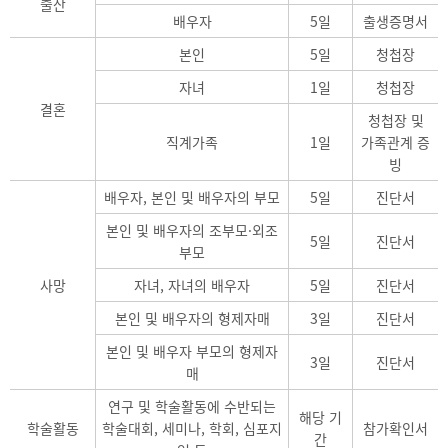
출산
배우자
5일
출생증명서
본인
5일
청첩장
자녀
1일
청첩장
결혼
청첩장 및
직계가족
1일
가족관계 증
빙
배우자, 본인 및 배우자의 부모
5일
진단서
본인 및 배우자의 조부모·외조
5일
진단서
부모
사망
자녀, 자녀의 배우자
5일
진단서
본인 및 배우자의 형제자매
3일
진단서
본인 및 배우자 부모의 형제자
3일
진단서
매
연구 및 학술활동에 수반되는
해당 기
학술활동
학술대회, 세미나, 학회, 심포지
참가확인서
간