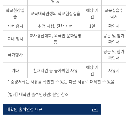
엄 등
학교현장실
해당 기
교육실습수
교육대학원생의 학교현장실습
습
간
락서
시험 응시
취업 시험, 진학 시험
1일
확인서
교사경진대회, 외국인 문화탐방
공문 및 참가
교내 행사
등
확인서
공문 및 참가
국가행사
확인서
해당 기
기타
천재지변 등 불가피한 사유
사유서
간
* 증빙서류는 사유를 확인할 수 있는 다른 서류로 대체할 수 있음.
[별지] 대학원 출석인정원: 붙임 참조
대학원 출석인정 내규