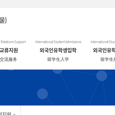
울)
l Relations Support
International Student Admissions
International Stu
교류지원
외국인유학생입학
외국인유
交流服务
留学生入学
留学生
전지원