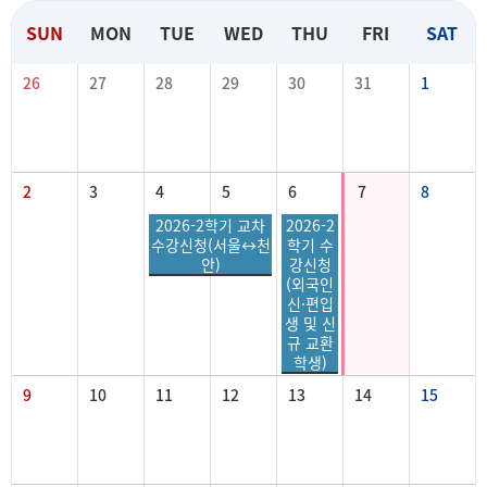
SUN
MON
TUE
WED
THU
FRI
SAT
26
27
28
29
30
31
1
2
3
4
5
6
7
8
2026-2학기 교차
2026-2
수강신청(서울↔천
학기 수
안)
강신청
(외국인
신·편입
생 및 신
규 교환
학생)
9
10
11
12
13
14
15