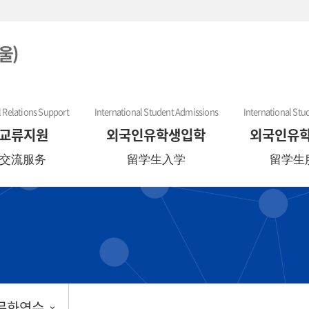
울)
l Relations Support
International Student Admissions
International Stu
교류지원
외국인유학생입학
외국인유
交流服务
留学生入学
留学生
문화연수