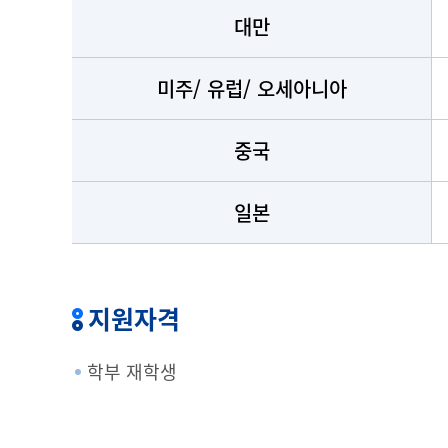
대만
미주/
유럽/
오세아니아
중국
일본
지원자격
학부 재학생