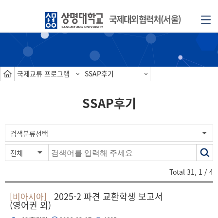
국제대외협력처(서울)
국제교류 프로그램
SSAP후기
SSAP후기
색
검색분류선택
전체
어
Total
31
,
1
/ 4
2025-2 파견 교환학생 보고서
[비아시아]
(영어권 외)